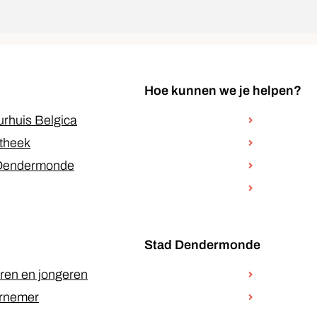
Hoe kunnen we je helpen?
urhuis Belgica
otheek
 Dendermonde
Stad Dendermonde
ren en jongeren
rnemer