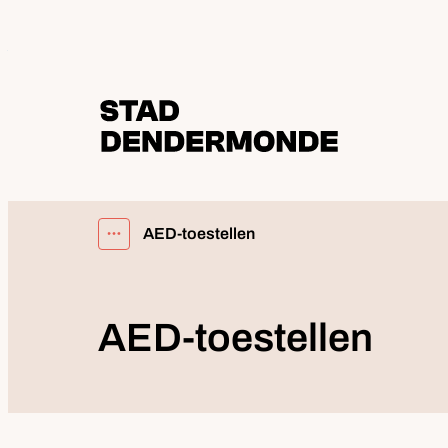
Naar inhoud
Dendermonde
AED-toestellen
Toon alle broodkruimel items
AED-toestellen