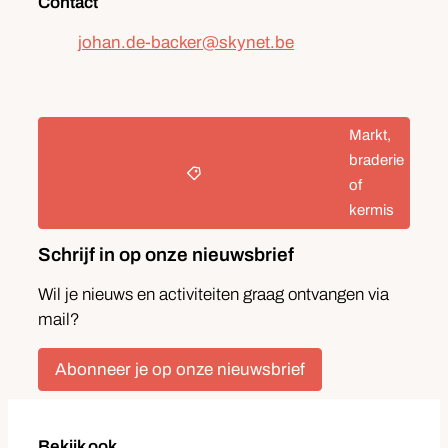
Contact
E-mail
johan.de-backer
@
skynet.be
Categorieën
Markt,
braderie
of
kermis
Schrijf in op onze nieuwsbrief
Wil je nieuws en activiteiten graag ontvangen via
mail?
Abonneer je op onze nieuwsbrief
Bekijk ook