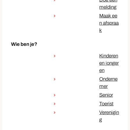
melding
Maak ee
n afspraa
k
Wie ben je?
Kinderen
en jonger
en
Onderne
mer
Senior
Toerist
Verenigin
g