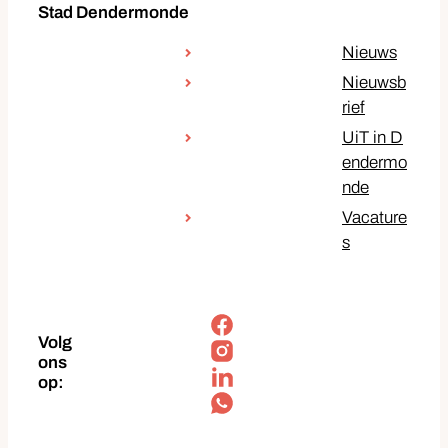
Stad Dendermonde
Nieuws
Nieuwsb
rief
UiT in D
endermo
nde
Vacature
s
Facebook
Volg
Instagram
ons
op:
LinkedIn
Soundcloud