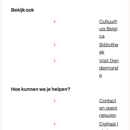
Bekijk ook
Cultuurh
uis Belgi
ca
Bibliothe
ek
Visit Den
dermond
e
Hoe kunnen we je helpen?
Contact
en openi
ngsuren
Digitaal l