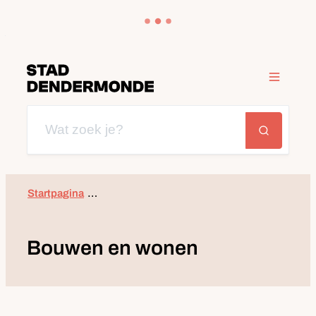
Naar inhoud
Dendermonde
Menu
Wat zoek je?
Zoeken
Startpagina
Bo
Bouwen en wonen