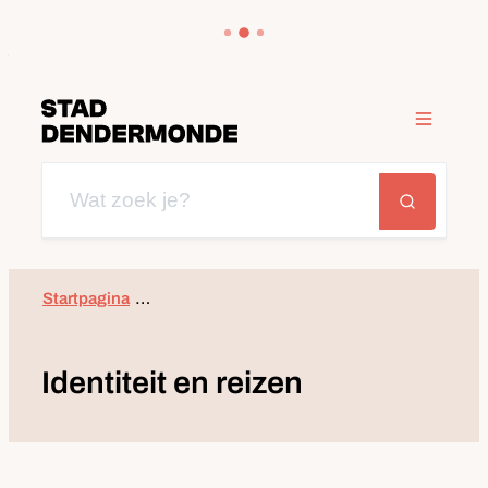
Naar inhoud
Dendermonde
Menu
Wat zoek je?
Zoeken
Startpagina
Ide
Identiteit en reizen