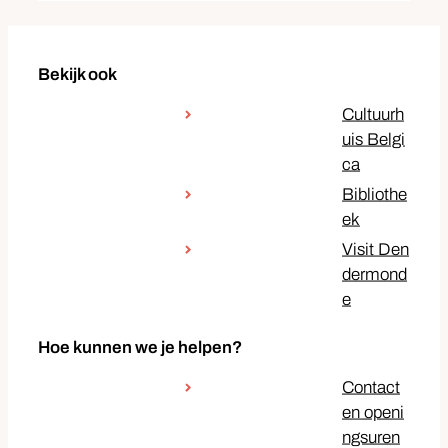
Bekijk ook
Cultuurh
uis Belgi
ca
Bibliothe
ek
Visit Den
dermond
e
Hoe kunnen we je helpen?
Contact
en openi
ngsuren