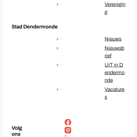
Verenigin
g
Stad Dendermonde
Nieuws
Nieuwsb
rief
UiT in D
endermo
nde
Vacature
s
Facebook
Volg
Instagram
ons