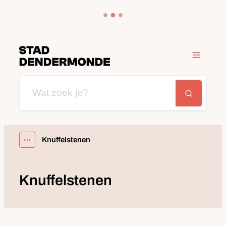
Naar inhoud
Dendermonde
Menu
Wat zoek je?
Zoeken
Knuffelstenen
Toon alle broodkruimel items
Knuffelstenen