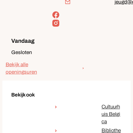
E-mail
jeugd
@
Facebook
Team jeugd
Instagram
Team jeugd
Vandaag
Gesloten
Bekijk alle
Team jeugd
openingsuren
Bekijk ook
Cultuurh
uis Belgi
ca
Bibliothe