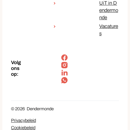
UiT in D
endermo
nde
Vacature
s
Facebook
Volg
Instagram
ons
op:
LinkedIn
Soundcloud
© 2026
Dendermonde
Privacybeleid
Cookiebeleid