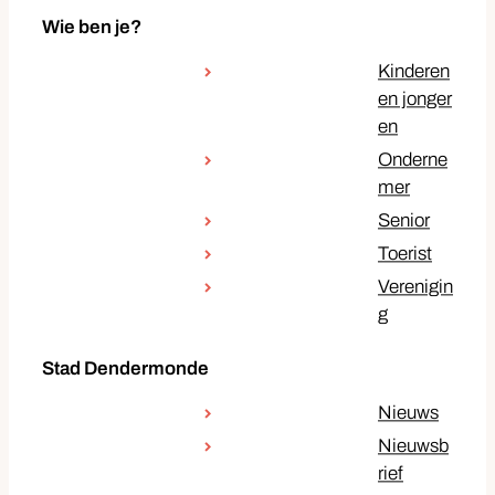
Wie ben je?
Kinderen
en jonger
en
Onderne
mer
Senior
Toerist
Verenigin
g
Stad Dendermonde
Nieuws
Nieuwsb
rief