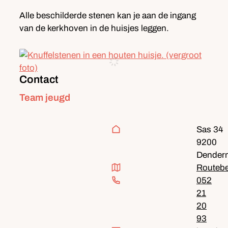
Alle beschilderde stenen kan je aan de ingang
van de kerkhoven in de huisjes leggen.
Contact
Contact
Team jeugd
Adres
Sas 34
,
9200
Dender
Routebeschrijving
Routebe
052
21
20
93