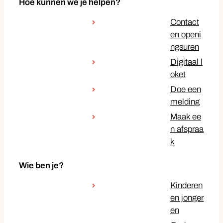
Hoe kunnen we je helpen?
Contact
en openi
ngsuren
Digitaal l
oket
Doe een
melding
Maak ee
n afspraa
k
Wie ben je?
Kinderen
en jonger
en