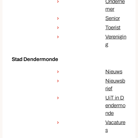
Onderne
mer
Senior
Toerist
Verenigin
g
Stad Dendermonde
Nieuws
Nieuwsb
rief
UiT in D
endermo
nde
Vacature
s