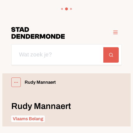
Naar inhoud
Dendermonde
Menu
Wat zoek je?
Zoeken
Rudy Mannaert
Toon alle broodkruimel items
Rudy Mannaert
Vlaams Belang