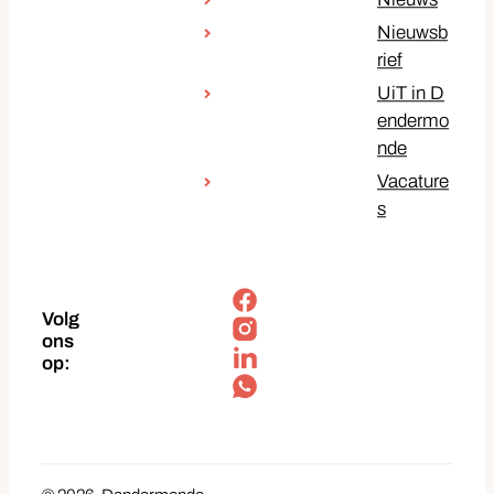
Nieuwsb
rief
UiT in D
endermo
nde
Vacature
s
Facebook
Volg
Instagram
ons
op:
LinkedIn
Soundcloud