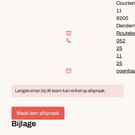
Courten
11
,
9200
Dender
Routebeschrijving
Routebe
052
25
11
25
E-mail
openba
Langskomen bij dit team kan enkel op afspraak.
Maak een afspraak
Bijlage