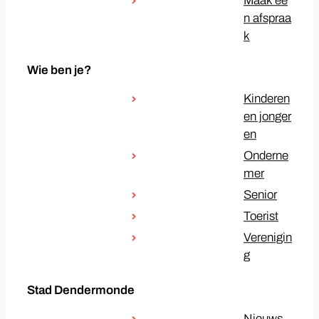
Maak ee
n afspraa
k
Wie ben je?
Kinderen
en jonger
en
Onderne
mer
Senior
Toerist
Verenigin
g
Stad Dendermonde
Nieuws