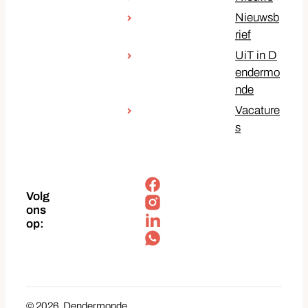
Nieuwsb
rief
UiT in D
endermo
nde
Vacature
s
Facebook
Volg
Instagram
ons
op:
LinkedIn
Soundcloud
© 2026
Dendermonde