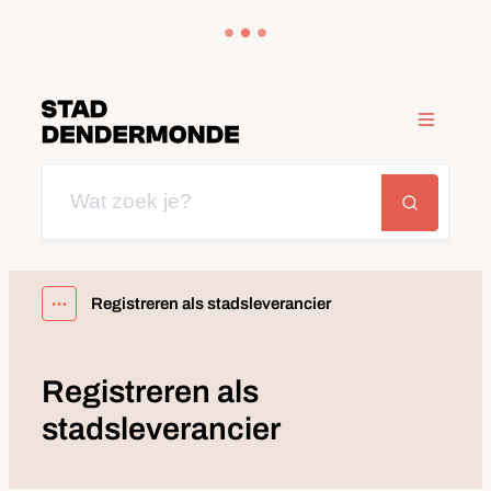
Naar inhoud
Dendermonde
Menu
Wat zoek je?
Zoeken
Registreren als stadsleverancier
Toon alle broodkruimel items
Registreren als
stadsleverancier