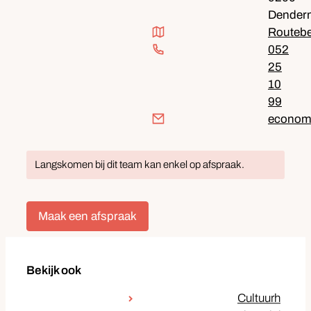
Dender
Routebeschrijving
Routebe
052
25
10
99
E-mail
econom
Langskomen bij dit team kan enkel op afspraak.
Maak een afspraak
Bekijk ook
Cultuurh