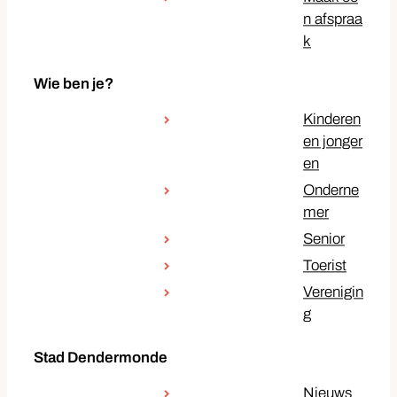
n afspraa
k
Wie ben je?
Kinderen
en jonger
en
Onderne
mer
Senior
Toerist
Verenigin
g
Stad Dendermonde
Nieuws