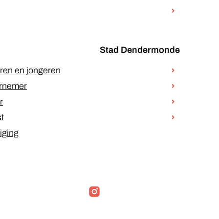
Stad Dendermonde
ren en jongeren
rnemer
r
st
iging
Instagram
LinkedIn