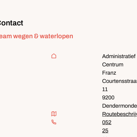
ontact
ontact
eam wegen & waterlopen
dres
Administratief
Centrum
Franz
Courtensstraa
11
,
9200
Dendermond
outebeschrijving
Routebeschrij
052
25