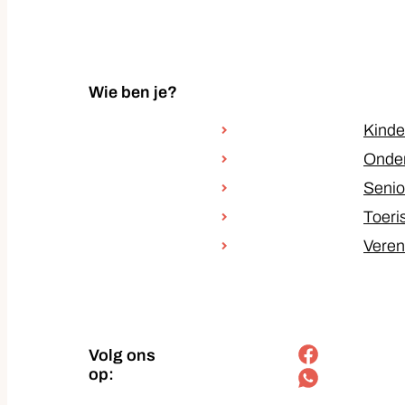
Wie ben je?
Kinde
Onde
Senio
Toeri
Veren
Volg ons
Facebook
op:
Soundcloud