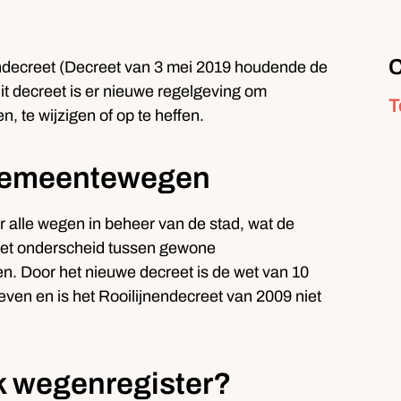
C
C
decreet (Decreet van 3 mei 2019 houdende de
t decreet is er nieuwe regelgeving om
T
 te wijzigen of op te heffen.
A
e gemeentewegen
or alle wegen in beheer van de stad, wat de
Het onderscheid tussen gewone
 Door het nieuwe decreet is de wet van 10
ven en is het Rooilijnendecreet van 2009 niet
R
jk wegenregister?