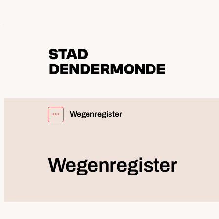
Naar inhoud
Dendermonde
Wegenregister
Toon alle broodkruimel items
Wegenregister